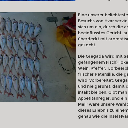
Eine unserer beliebtest
Besuchs von Hvar servier
sich um ein, durch die 
beeinflusstes Gericht, a
überdeckt mit aromatis
gekocht.
Die Gregada wird mit Se
gefangenem Fisch), loka
Wein, Pfeffer, Lorbeerbl
frischer Petersilie, di
wird, vorbereitet. Greg
und nie gerührt, damit d
intakt bleiben. Gibt man
Appetitanreger, und ein
Mali' wäre unsere Wahl 
dieses Erlebnis zu eine
genau wie die Insel Hvar