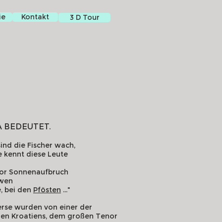
ie
Kontakt
3 D Tour
A BEDEUTET.
nd die Fischer wach,
ee kennt diese Leute
vor Sonnenaufbruch
öwen
, bei den
Pfösten
..."
rse wurden von einer der
en Kroatiens, dem großen Tenor