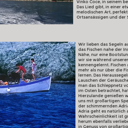
Vinko Coce, in seinem be
Das Lied gibt, in einer
melodischen Art, perfek
Ortsansässigen und der 
Wir lieben das Segeln a
das Fischen nahe der Ins
Nähe, nur eine Bootstun
wir sie während unserer
kennengelernt. Fischen 
mehr als nur über die F
lernen. Das Heraussege
Lauschen der Geräusch
man das Schleppnetz v
im Osten betrachtet, ha
Hierzulande genießen w
uns mit großartigen Sp
der schimmernden Adria
Adria geht es natürlich 
Wahrscheinlichkeit ist g
herum ebenfalls verlie
in Genuss von großart