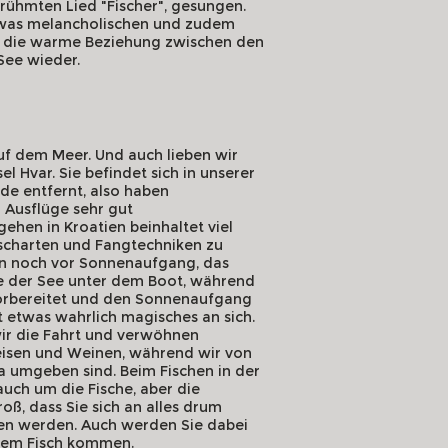
rühmten Lied "Fischer", gesungen.
 etwas melancholischen und zudem
t die warme Beziehung zwischen den
See wieder.
uf dem Meer. Und auch lieben wir
el Hvar. Sie befindet sich in unserer
de entfernt, also haben
 Ausflüge sehr gut
gehen in Kroatien beinhaltet viel
ischarten und Fangtechniken zu
ln noch vor Sonnenaufgang, das
e der See unter dem Boot, während
orbereitet und den Sonnenaufgang
t etwas wahrlich magisches an sich.
ir die Fahrt und verwöhnen
eisen und Weinen, während wir von
 umgeben sind. Beim Fischen in der
auch um die Fische, aber die
roß, dass Sie sich an alles drum
ben werden. Auch werden Sie dabei
igem Fisch kommen.